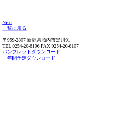
Next
一覧に戻る
〒959-2807 新潟県胎内市黒川91
TEL 0254‐20‐8106 FAX 0254‐20‐8107
パンフレットダウンロード
年間予定ダウンロード
新着情報
情報施設・設備紹介
アクセス
各種
講習
年間スケジュール
北陸建設アカデミーとは