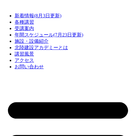
コ
ン
新着情報(8月3日更新)
テ
各種講習
ン
受講案内
ツ
年間スケジュール(7月23日更新)
に
施設・設備紹介
ス
北陸建設アカデミーとは
キ
講習風景
ッ
アクセス
プ
お問い合わせ