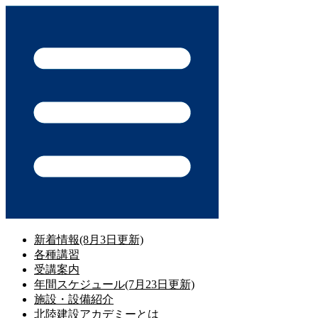
コ
ン
テ
ン
ツ
に
ス
キ
ッ
プ
新着情報(8月3日更新)
各種講習
受講案内
年間スケジュール(7月23日更新)
施設・設備紹介
北陸建設アカデミーとは