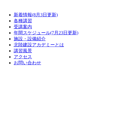
コ
ン
新着情報(8月3日更新)
テ
各種講習
ン
受講案内
ツ
年間スケジュール(7月23日更新)
に
施設・設備紹介
ス
北陸建設アカデミーとは
キ
講習風景
ッ
アクセス
プ
お問い合わせ