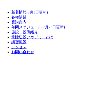
コ
ン
新着情報(8月3日更新)
テ
各種講習
ン
受講案内
ツ
年間スケジュール(7月23日更新)
に
施設・設備紹介
ス
北陸建設アカデミーとは
キ
講習風景
ッ
アクセス
プ
お問い合わせ