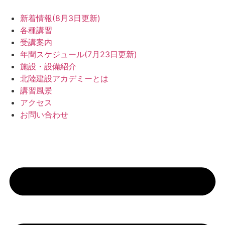
コ
ン
新着情報(8月3日更新)
テ
各種講習
ン
受講案内
ツ
年間スケジュール(7月23日更新)
に
施設・設備紹介
ス
北陸建設アカデミーとは
キ
講習風景
ッ
アクセス
プ
お問い合わせ