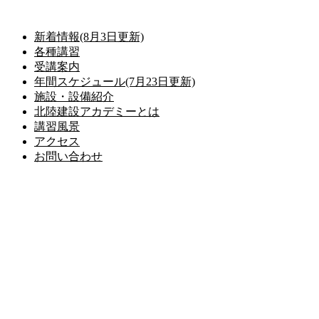
コ
ン
新着情報(8月3日更新)
テ
各種講習
ン
受講案内
ツ
年間スケジュール(7月23日更新)
に
施設・設備紹介
ス
北陸建設アカデミーとは
キ
講習風景
ッ
アクセス
プ
お問い合わせ